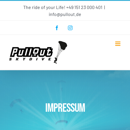
Skip
The ride of your Life! +49 151 23 000 401
|
to
info@pullout.de
content
Facebook
Instagram
Impressum