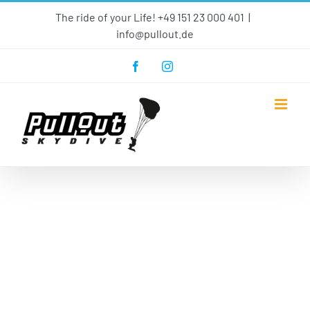
Skip
The ride of your Life! +49 151 23 000 401
|
to
info@pullout.de
content
Facebook
Instagram